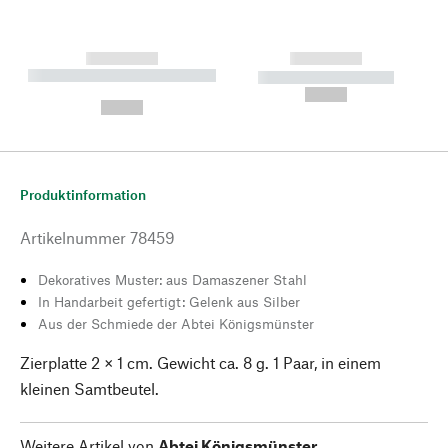
------------
------------
----------- ----------- --------
----------- -----------
---
--,-- €
--,-- €
Produktinformation
Artikelnummer
78459
Dekoratives Muster: aus Damaszener Stahl
In Handarbeit gefertigt: Gelenk aus Silber
Aus der Schmiede der Abtei Königsmünster
Zierplatte 2 × 1 cm. Gewicht ca. 8 g. 1 Paar, in einem
kleinen Samtbeutel.
Weitere Artikel von
Abtei Königsmünster