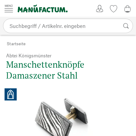
Zum Inhalt springen
Kundenkonto
Merkliste
0,0
Startseite
Abtei Königsmünster
Manschettenknöpfe
Damaszener Stahl