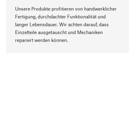
Unsere Produkte profitieren von handwerklicher
Fertigung, durchdachter Funktionalität und
langer Lebensdauer. Wir achten darauf, dass
Einzelteile ausgetauscht und Mechaniken
Nach oben
repariert werden können.
Bewusst
Nachhaltigkeit steht im Fokus unserer
Produktauswahl. Wir setzen auf natürliche
Inhaltsstoffe und Materialien, die gepflegt werden
können, sowie auf eine ressourcenschonende
und sozialverträgliche Produktion.