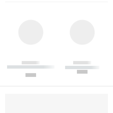
------------
------------
----------- ----------- --------
----------- -----------
---
--,-- €
--,-- €