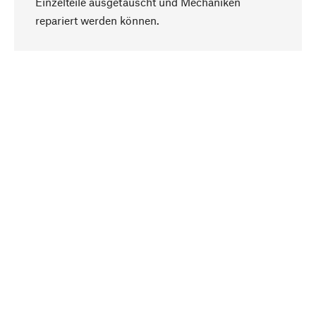
Einzelteile ausgetauscht und Mechaniken
Nach oben
repariert werden können.
Bewusst
Nachhaltigkeit steht im Fokus unserer
Produktauswahl. Wir setzen auf natürliche
Inhaltsstoffe und Materialien, die gepflegt werden
können, sowie auf eine ressourcenschonende
und sozialverträgliche Produktion.
Ausgewählt
Als Ihr kompetenter Partner arbeiten wir