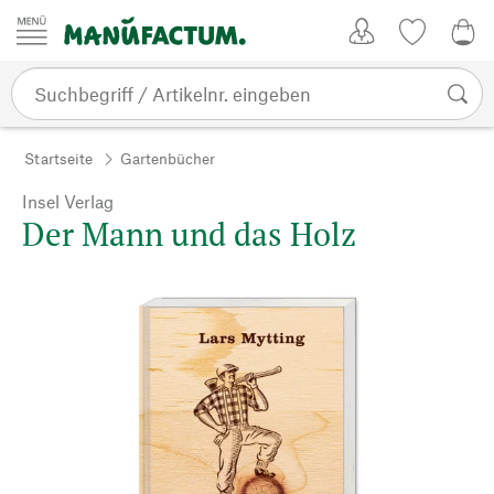
Zum Inhalt springen
Kundenkonto
Merkliste
0,0
Startseite
Gartenbücher
Insel Verlag
Der Mann und das Holz