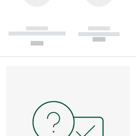
------------
------------
----------- ----------- --------
----------- -----------
---
--,-- €
--,-- €