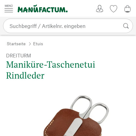
Zum Inhalt springen
Kundenkonto
Merkliste
0,0
Startseite
Etuis
DREITURM
Maniküre-Taschenetui
Rindleder