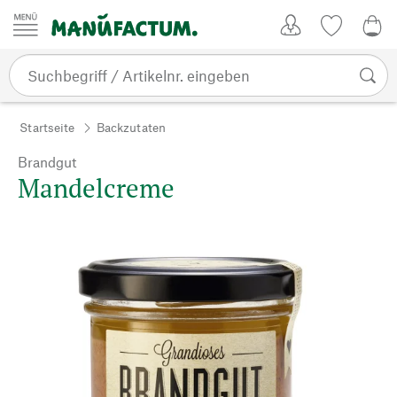
Zum Inhalt springen
Kundenkonto
Merkliste
0,0
Startseite
Backzutaten
Brandgut
Mandelcreme