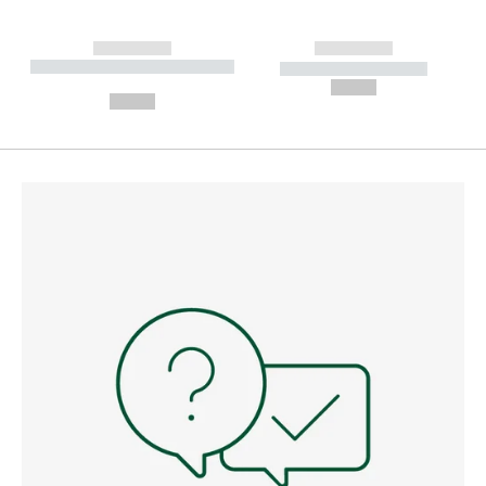
------------
------------
----------- ----------- --------
----------- -----------
---
--,-- €
--,-- €