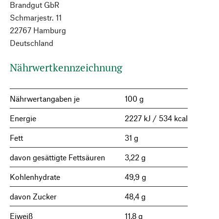
Brandgut GbR
Schmarjestr. 11
22767 Hamburg
Deutschland
Nährwertkennzeichnung
Nährwertangaben je
100 g
Energie
2227 kJ / 534 kcal
Fett
31 g
davon gesättigte Fettsäuren
3,22 g
Kohlenhydrate
49,9 g
davon Zucker
48,4 g
Eiweiß
11,8 g