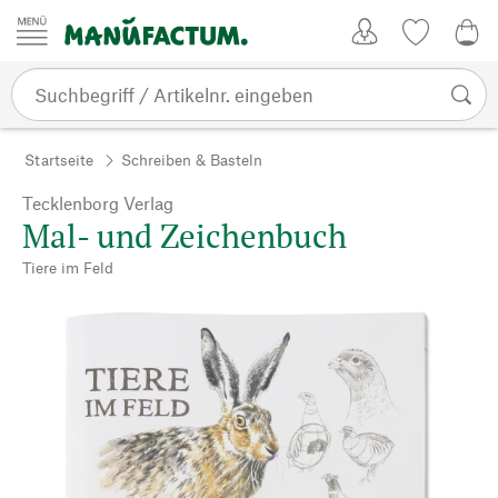
Zum Inhalt springen
Kundenkonto
Merkliste
0,0
Startseite
Schreiben & Basteln
Tecklenborg Verlag
Mal- und Zeichenbuch
Tiere im Feld