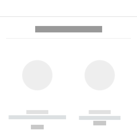
---------- --------------
------------
------------
----------- ----------- --------
----------- -----------
---
--,-- €
--,-- €