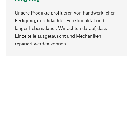
Unsere Produkte profitieren von handwerklicher
Fertigung, durchdachter Funktionalität und
langer Lebensdauer. Wir achten darauf, dass
Einzelteile ausgetauscht und Mechaniken
Nach oben
repariert werden können.
Bewusst
Nachhaltigkeit steht im Fokus unserer
Produktauswahl. Wir setzen auf natürliche
Inhaltsstoffe und Materialien, die gepflegt werden
können, sowie auf eine ressourcenschonende
und sozialverträgliche Produktion.