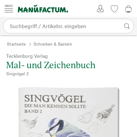
Zum Inhalt springen
Kundenkonto
Merkliste
0,0
Startseite
Schreiben & Basteln
Tecklenborg Verlag
Mal- und Zeichenbuch
Singvögel 2