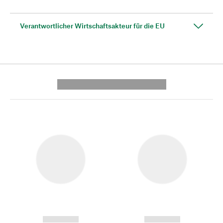
Verantwortlicher Wirtschaftsakteur für die EU
---------- --------------
------------
------------