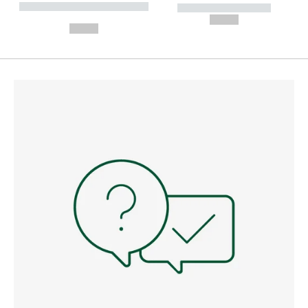
----------- ----------- --------
----------- -----------
---
--,-- €
--,-- €