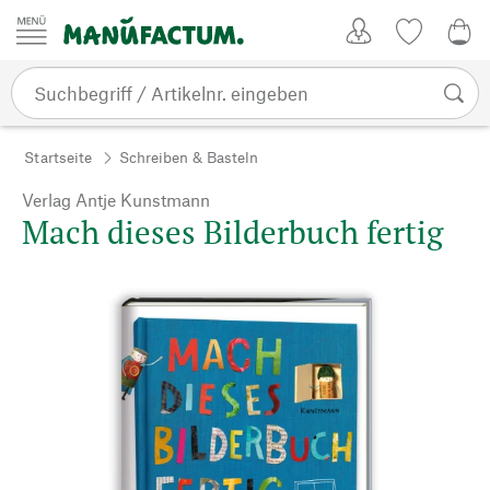
Zum Inhalt springen
Kundenkonto
Merkliste
0,0
Startseite
Schreiben & Basteln
Verlag Antje Kunstmann
Mach dieses Bilderbuch fertig