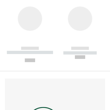
------------
------------
----------- ----------- --------
----------- -----------
---
--,-- €
--,-- €