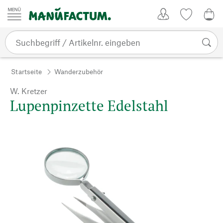
Zum Inhalt springen
Kundenkonto
Merkliste
0,0
Startseite
Wanderzubehör
W. Kretzer
Lupenpinzette Edelstahl