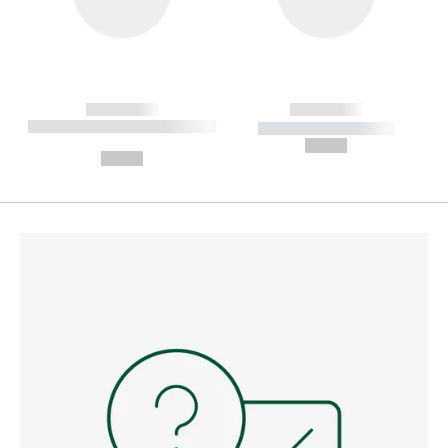
------------
------------
----------- ----------- --------
----------- -----------
---
--,-- €
--,-- €