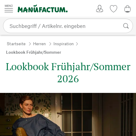
Zum Inhalt springen
Kundenkonto
Merkliste
0,0
Startseite
Herren
Inspiration
Lookbook Frühjahr/Sommer
Lookbook Frühjahr/Sommer
2026