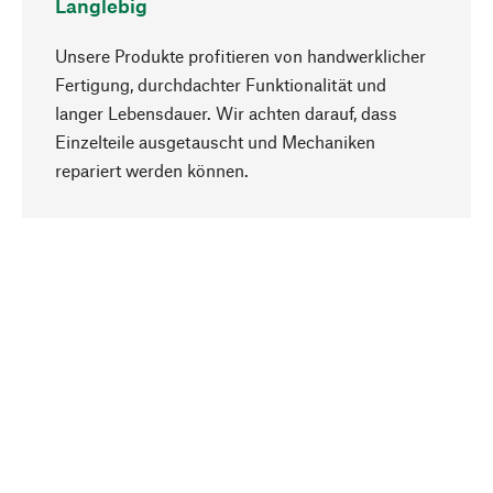
Langlebig
Unsere Produkte profitieren von handwerklicher
Fertigung, durchdachter Funktionalität und
langer Lebensdauer. Wir achten darauf, dass
Einzelteile ausgetauscht und Mechaniken
Nach oben
repariert werden können.
Bewusst
Nachhaltigkeit steht im Fokus unserer
Produktauswahl. Wir setzen auf natürliche
Inhaltsstoffe und Materialien, die gepflegt werden
können, sowie auf eine ressourcenschonende
und sozialverträgliche Produktion.