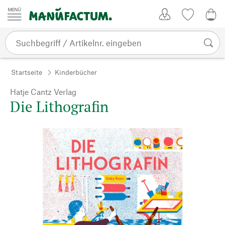
Zum Inhalt springen
Kundenkonto
Merkliste
0,0
Startseite
Kinderbücher
Hatje Cantz Verlag
Die Lithografin