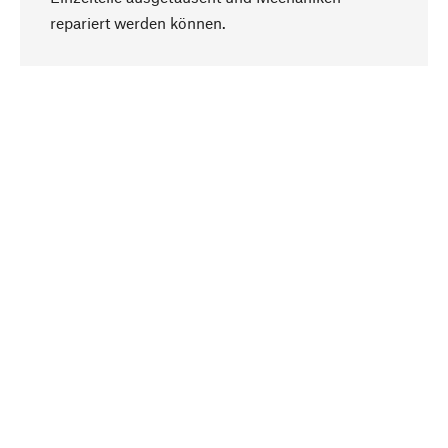
Nach oben
repariert werden können.
Bewusst
Nachhaltigkeit steht im Fokus unserer
Produktauswahl. Wir setzen auf natürliche
Inhaltsstoffe und Materialien, die gepflegt werden
können, sowie auf eine ressourcenschonende
und sozialverträgliche Produktion.
Ausgewählt
Als Ihr kompetenter Partner arbeiten wir