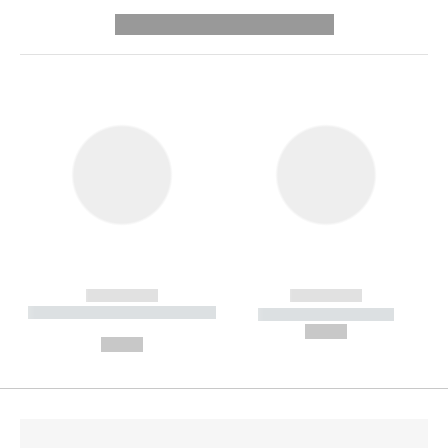
---------- --------------
------------
------------
----------- ----------- --------
----------- -----------
---
--,-- €
--,-- €