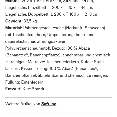
Maße:
L 202 x T 82 x H 57 cm, Sitzhöhe: 44 cm,
Liegefläche, Einzelbett: L 200 x T 80 x H 44 cm,
Liegefläche, Doppelbett: L 200 x T 160 x H 21,8 cm
Gewicht:
33,5 kg
Material:
Rahmengestell: Esche (Herkunft: Schweden)
mit Taschenfederkern; Umpolsterung: hoch- und
dauerelastischer, atmungsaktiver
Polyurethanschaumstoff, Bezug: 100 % Abacá
(Bananatex®, Bananenpflanze), abnehmbar und chemisch
zu reinigen; Matratze: Taschenfederkern, Kufen: Stahl,
lackiert; Kissen: Bezug: 100 % Abacá (Bananatex®,
Bananenpflanze), abnehmbar und chemisch zu reinigen,
Füllung: Entenfedern
Entwurf:
Kurt Brandt
Weitere Artikel von
Softline