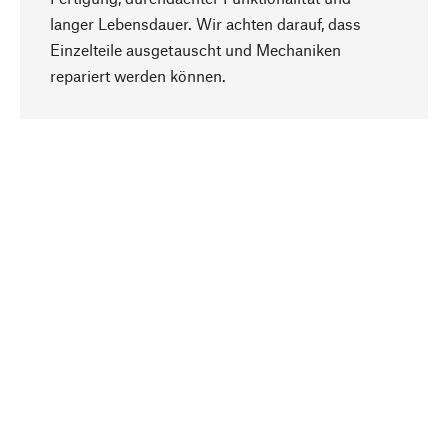
langer Lebensdauer. Wir achten darauf, dass
Einzelteile ausgetauscht und Mechaniken
Nach oben
repariert werden können.
Bewusst
Nachhaltigkeit steht im Fokus unserer
Produktauswahl. Wir setzen auf natürliche
Inhaltsstoffe und Materialien, die gepflegt werden
können, sowie auf eine ressourcenschonende
und sozialverträgliche Produktion.
Ausgewählt