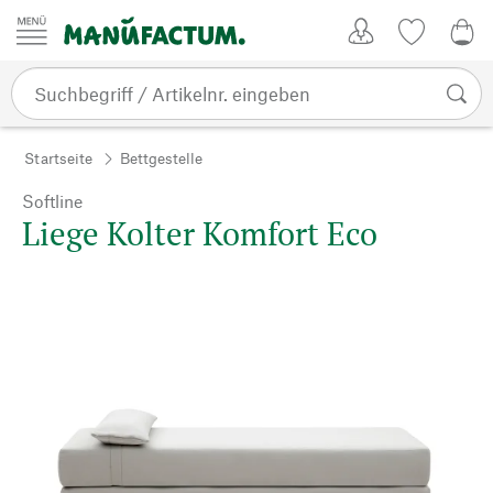
Zum Inhalt springen
Kundenkonto
Merkliste
0,0
Startseite
Bettgestelle
Softline
Liege Kolter Komfort Eco