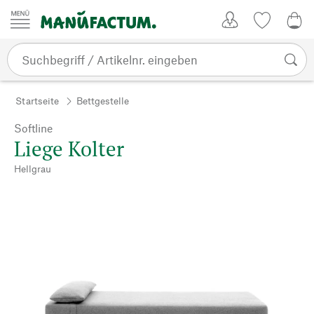
Zum Inhalt springen
Kundenkonto
Merkliste
0,0
Startseite
Bettgestelle
Softline
Liege Kolter
Hellgrau