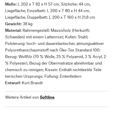
Maße:
L 202 x T 82 x H 57 cm, Sitzhöhe: 44 cm,
Liegefläche, Einzelbett: L 200 x T 80 x H 44 cm,
Liegefläche, Doppelbett: L 200 x T 160 x H 21,8 cm
Gewicht:
38 kg
Material:
Rahmengestell: Massivholz (Herkunft:
Schweden) mit einem Lattenrost; Kufen: Stahl;
Polsterung: hoch- und dauerelastischer, atmungsaktiver
Polyurethanschaumstoff nach Öko-Tex Standard 100;
Bezug: Wollfilz (70 % Wolle, 25 % Polyamid, 3 % Acryl, 2
% Polyester), Bezug der Obermatratze abnehmbar und
chemisch zu reinigen; Kissen: Enthält nichttextile Teile
tierischen Ursprungs: Füllung: Entenfedern
Entwurf:
Kurt Brandt
Weitere Artikel von
Softline