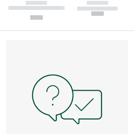
------------
------------
----------- ----------- --------
----------- -----------
---
--,-- €
--,-- €