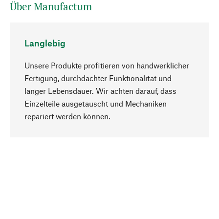
Über Manufactum
Langlebig
Unsere Produkte profitieren von handwerklicher
Fertigung, durchdachter Funktionalität und
langer Lebensdauer. Wir achten darauf, dass
Einzelteile ausgetauscht und Mechaniken
Nach oben
repariert werden können.
Bewusst
Nachhaltigkeit steht im Fokus unserer
Produktauswahl. Wir setzen auf natürliche
Inhaltsstoffe und Materialien, die gepflegt werden