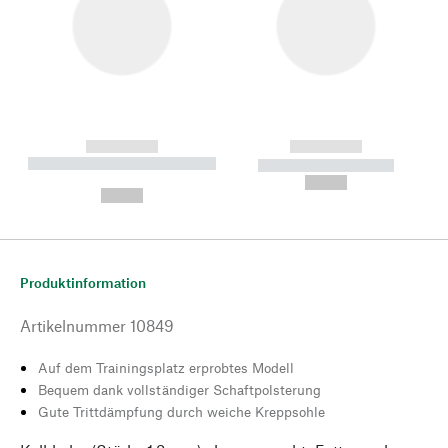
------------
------------
----------- ----------- --------
----------- -----------
---
--,-- €
--,-- €
Produktinformation
Artikelnummer
10849
Auf dem Trainingsplatz erprobtes Modell
Bequem dank vollständiger Schaftpolsterung
Gute Trittdämpfung durch weiche Kreppsohle