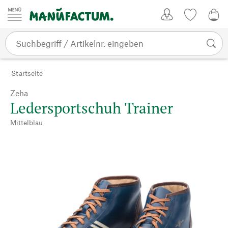
Zum Inhalt springen
Kundenkonto
Merkliste
0,0
Startseite
Zeha
Ledersportschuh Trainer
Mittelblau