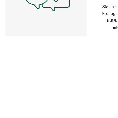
Sie erre
Freitag
9390
in