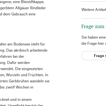
ngerer, eine Bleistiftkappe.
gerbtem Allgäuer Rindleder
Weitere Artike
 und dem Gebrauch eine
Frage zum
Sie haben ein
die Frage hier
en am Bodensee steht für
ng. Das akribisch arbeitende
Frage 
rfahren bei der
bung. Dafür werden
rwendet. Die eingesetzten
den, Wurzeln und Früchten. In
ierten Gerbbrühen wandeln sie
 bis zwölf Wochen in
cknet und in einem
tet. Ungefärbt besitzt das