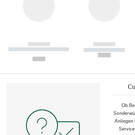
------------
------------
----------- ----------- ----------
----------- -----------
-
--,-- €
--,-- €
Cu
Ob Ber
Sonderwün
Anliegen
Service