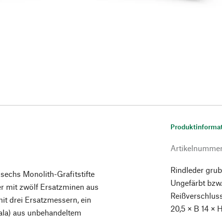
Produktinforma
Artikelnumme
Rindleder grub
 sechs Monolith-Grafitstifte
Ungefärbt bzw
er mit zwölf Ersatzminen aus
Reißverschluss
mit drei Ersatzmessern, ein
20,5 × B 14 × 
kala) aus unbehandeltem