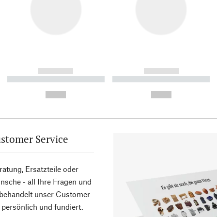
------------
------------
----------- ----------- ----------
----------- ----------- ----------
-
-
--,-- €
--,-- €
stomer Service
atung, Ersatzteile oder
sche - all Ihre Fragen und
 behandelt unser Customer
 persönlich und fundiert.