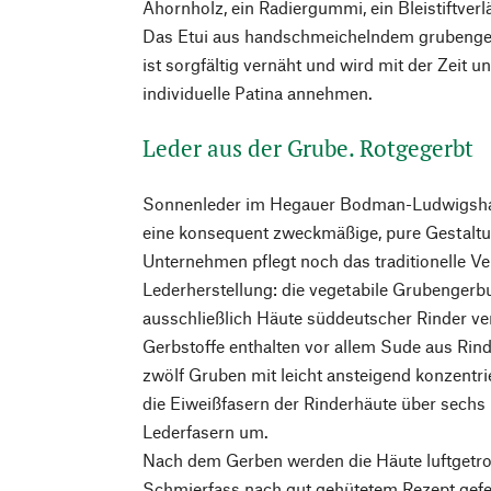
Ahornholz, ein Radiergummi, ein Bleistiftverlä
Das Etui aus handschmeichelndem grubenge
ist sorgfältig vernäht und wird mit der Zeit
individuelle Patina annehmen.
Leder aus der Grube. Rotgegerbt
Sonnenleder im Hegauer Bodman-Ludwigshaf
eine konsequent zweckmäßige, pure Gestaltu
Unternehmen pflegt noch das traditionelle Ve
Lederherstellung: die vegetabile Grubenger
ausschließlich Häute süddeutscher Rinder ve
Gerbstoffe enthalten vor allem Sude aus Rin
zwölf Gruben mit leicht ansteigend konzentr
die Eiweißfasern der Rinderhäute über sechs
Lederfasern um.
Nach dem Gerben werden die Häute luftgetro
Schmierfass nach gut gehütetem Rezept gefet