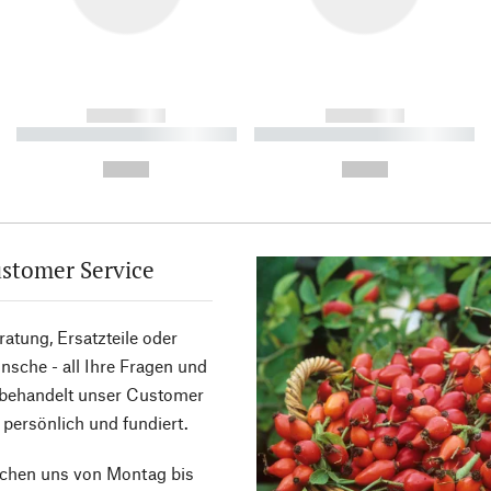
------------
------------
----------- ----------- ----------
----------- ----------- ----------
-
-
--,-- €
--,-- €
stomer Service
atung, Ersatzteile oder
sche - all Ihre Fragen und
 behandelt unser Customer
 persönlich und fundiert.
ichen uns von Montag bis