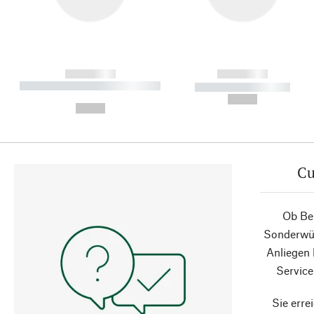
------------
------------
----------- ----------- ----------
----------- -----------
-
--,-- €
--,-- €
Cu
Ob Ber
Sonderwün
Anliegen
Service
Sie erre