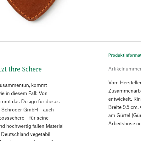
Produktinforma
zt Ihre Schere
Artikelnumme
Vom Herstelle
 zusammentun, kommt
Zusammenarbei
ie in diesem Fall: Von
entwickelt. Ri
ammt das Design für dieses
Breite 9,5 cm.
br. Schröder GmbH – auch
am Gürtel (Gür
bossschere – für seine
Arbeitshose od
nd hochwertig fallen Material
n Deutschland vegetabil