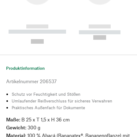
------------
------------
----------- ----------- --------
----------- -----------
---
--,-- €
--,-- €
Produktinformation
Artikelnummer
206537
Schutz vor Feuchtigkeit und Stößen
Umlaufender Reißverschluss für sicheres Verwahren
Praktisches Außenfach für Dokumente
Maße:
B 25 x T 1,5 x H 36 cm
Gewicht:
300 g
Material:
100 % Abacá (Bananatex®, Bananenpflanze) mit