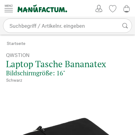
Zum Inhalt springen
Kundenkonto
Merkliste
0,0
Startseite
QWSTION
Laptop Tasche Bananatex
Bildschirmgröße: 16"
Schwarz