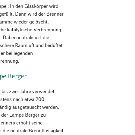
mpel: In den Glaskörper wird
gefüllt. Dann wird der Brenner
lamme wieder gelöscht.
iche katalytische Verbrennung
 Dabei neutralisiert die
ischere Raumluft und beduftet
der beiliegenden
brennung.
pe Berger
 bis zwei Jahre verwendet
estens nach etwa 200
tändig ausgetauscht werden,
b der Lampe Berger zu
renners erhöht seine
die neutrale Brennflüssigkeit