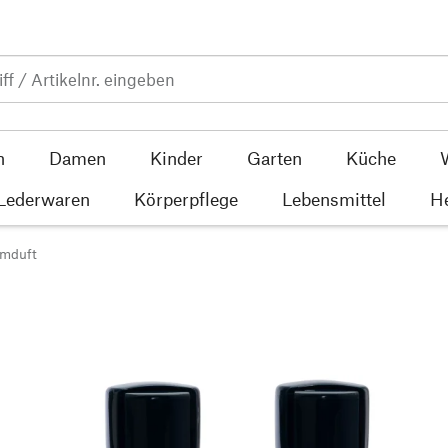
n
Damen
Kinder
Garten
Küche
 Lederwaren
Körperpflege
Lebensmittel
He
umduft