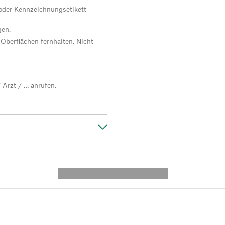
g oder Kennzeichnungsetikett
gen.
berflächen fernhalten. Nicht
 Arzt / … anrufen.
---------- --------------