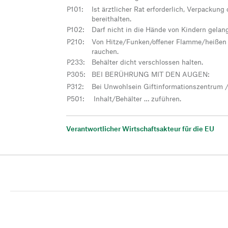
P101
:
Ist ärztlicher Rat erforderlich, Verpackun
bereithalten.
P102
:
Darf nicht in die Hände von Kindern gelan
P210
:
Von Hitze/Funken/offener Flamme/heißen O
rauchen.
P233
:
Behälter dicht verschlossen halten.
P305
:
BEI BERÜHRUNG MIT DEN AUGEN:
P312
:
Bei Unwohlsein Giftinformationszentrum /
P501
:
Inhalt/Behälter … zuführen.
Verantwortlicher Wirtschaftsakteur für die EU