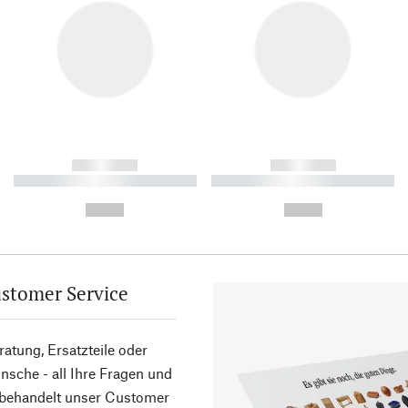
------------
------------
----------- ----------- ----------
----------- ----------- ----------
-
-
--,-- €
--,-- €
stomer Service
atung, Ersatzteile oder
sche - all Ihre Fragen und
 behandelt unser Customer