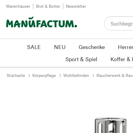
Zum Inhalt springen
Warenhäuser
Brot & Butter
Newsletter
SALE
NEU
Geschenke
Herre
Sport & Spiel
Koffer &
Startseite
Körperpflege
Wohlbefinden
Räucherwerk & Ra