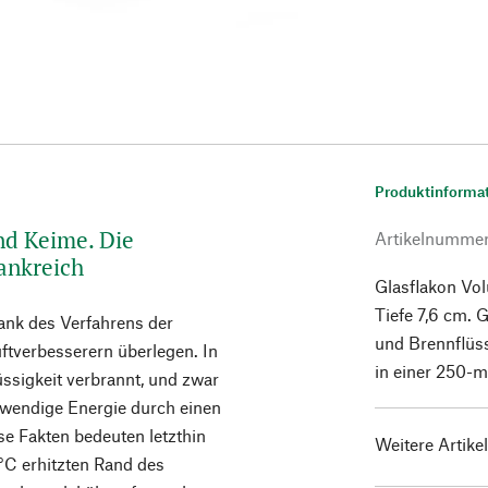
Produktinforma
nd Keime. Die
Artikelnumme
rankreich
Glasflakon Vol
Tiefe 7,6 cm. 
dank des Verfahrens der
und Brennflüss
uftverbesserern überlegen. In
in einer 250-m
ssigkeit verbrannt, und zwar
twendige Energie durch einen
se Fakten bedeuten letzthin
Weitere Artike
 °C erhitzten Rand des