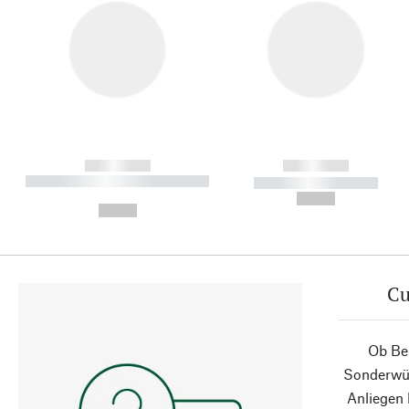
------------
------------
----------- ----------- ----------
----------- -----------
-
--,-- €
--,-- €
Cu
Ob Ber
Sonderwün
Anliegen