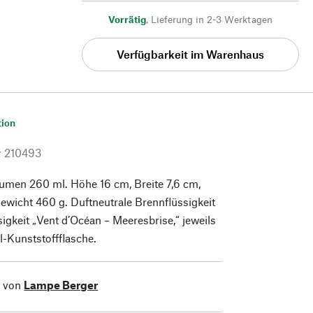
Vorrätig
,
Lieferung in 2-3 Werktagen
Verfügbarkeit im Warenhaus
tion
r
210493
umen 260 ml. Höhe 16 cm, Breite 7,6 cm,
Gewicht 460 g. Duftneutrale Brennflüssigkeit
igkeit „Vent d’Océan – Meeresbrise,“ jeweils
l-Kunststoffflasche.
l von
Lampe Berger