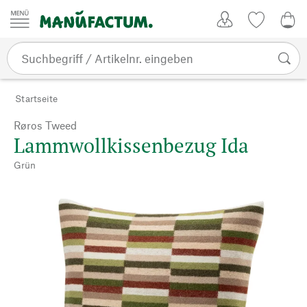
Zum Inhalt springen
Kundenkonto
Merkliste
0,0
Startseite
Røros Tweed
Lammwollkissenbezug Ida
Grün