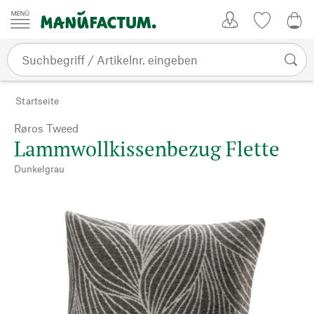
Zum Inhalt springen
Kundenkonto
Merkliste
0,0
Startseite
Røros Tweed
Lammwollkissenbezug Flette
Dunkelgrau