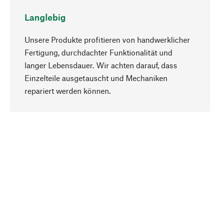
Langlebig
Unsere Produkte profitieren von handwerklicher
Fertigung, durchdachter Funktionalität und
langer Lebensdauer. Wir achten darauf, dass
Einzelteile ausgetauscht und Mechaniken
Nach oben
repariert werden können.
Bewusst
Nachhaltigkeit steht im Fokus unserer
Produktauswahl. Wir setzen auf natürliche
Inhaltsstoffe und Materialien, die gepflegt werden
können, sowie auf eine ressourcenschonende
und sozialverträgliche Produktion.