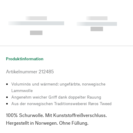
------------
------------
----------- ----------- --------
----------- -----------
---
--,-- €
--,-- €
Produktinformation
Artikelnummer
212485
Voluminös und wärmend: ungefärbte, norwegische
Lammwolle
Angenehm weicher Griff dank doppelter Rauung
Aus der norwegischen Traditionsweberei Røros Tweed
100% Schurwolle. Mit Kunststoffreißverschluss.
Hergestellt in Norwegen. Ohne Füllung.