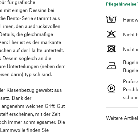
pür für grafische
Pflegehinweise 
s mit einigen Dessins bei
 die Bento-Serie stammt aus
Handw
 Linien, den ausdrucksvollen
tails, die gleichmäßige
Nicht 
en: Hier ist es der markante
Nicht 
hen auf der Hälfte unterteilt.
 Dessin sogleich an die
Bügeln
lare Unterteilungen (neben dem
Bügele
en darin) typisch sind.
Profes
Perchl
 der Kissenbezug gewebt: aus
schone
satz. Dank der
 angenehm weichen Griff. Gut
eif erscheinen, mit der Zeit
Weitere Artike
och immer schmiegsamer. Die
 Lammwolle finden Sie