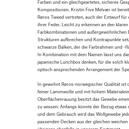
Farben und ein gleichgeartetes, sicheres Ges
Kompositionen. Kristin Five Melvær ist bereit
Røros Tweed vertreten, auch der Entwurf für
ihrer Feder. Leicht zu erkennen an den klaren
Farbkombinationen und außergewöhnlichen De
Strukturen aufbrechen und Kontrapunkte setz
schwarze Balken, der die Farbrahmen und -fläc
In Kombination mit dem Namen lässt uns das
japanische Lunchbox denken, für die solch k
optisch ansprechenden Arrangement der Speis
In gewohnt Røros-norwegischer Qualität ist
feiner Lammwolle und mit hohem Materialein
Oberflächenrauung besitzt das Gewebe einen
zu wissen: Anfangs könnte der Bezug etwas st
und dem Gebrauch wird das Wollgewebe jed
passenden Decken aus der gleichen weichen
übrigens ebenfalls in unserem Sortiment.