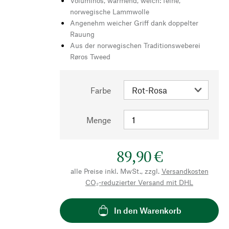
Voluminös, wärmend, weich: feine,
norwegische Lammwolle
Angenehm weicher Griff dank doppelter
Rauung
Aus der norwegischen Traditionsweberei
Røros Tweed
Farbe
Menge
89,90 €
alle Preise inkl. MwSt., zzgl.
Versandkosten
CO₂-reduzierter Versand mit DHL
In den Warenkorb