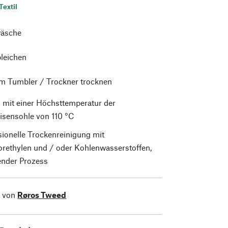
Textil
äsche
bleichen
im Tumbler / Trockner trocknen
 mit einer Höchsttemperatur der
isensohle von 110 °C
sionelle Trockenreinigung mit
orethylen und / oder Kohlenwasserstoffen,
nder Prozess
l von
Røros Tweed