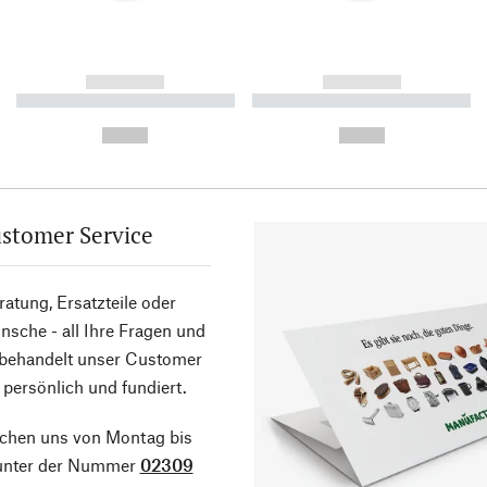
------------
------------
----------- ----------- ----------
----------- ----------- ----------
-
-
--,-- €
--,-- €
stomer Service
atung, Ersatzteile oder
sche - all Ihre Fragen und
 behandelt unser Customer
 persönlich und fundiert.
ichen uns von Montag bis
 unter der Nummer
02309