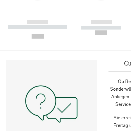
------------
------------
----------- ----------- ----------
----------- -----------
-
--,-- €
--,-- €
Cu
Ob Ber
Sonderwün
Anliegen
Service
Sie erre
Freitag