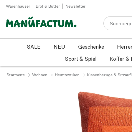
Zum Inhalt springen
Warenhäuser
Brot & Butter
Newsletter
SALE
NEU
Geschenke
Herre
Sport & Spiel
Koffer &
Startseite
Wohnen
Heimtextilien
Kissenbezüge & Sitzauf