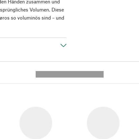
it den Händen zusammen und
 ursprüngliches Volumen. Diese
 Røros so voluminös sind – und
---------- --------------