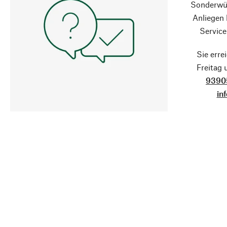
Sonderwün
Anliegen
Service
Sie erre
Freitag
9390
in