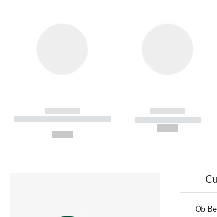
------------
------------
----------- ----------- ----------
----------- -----------
-
--,-- €
--,-- €
Cu
Ob Ber