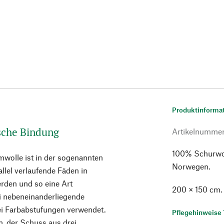
Produktinforma
sche Bindung
Artikelnumme
100% Schurwol
wolle ist in der sogenannten
Norwegen.
lel verlaufende Fäden in
rden und so eine Art
200 × 150 cm.
i nebeneinanderliegende
ei Farbabstufungen verwendet.
Pflegehinweise 
n, der Schuss aus drei