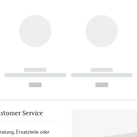
------------
------------
----------- ----------- ----------
----------- ----------- ----------
-
-
--,-- €
--,-- €
stomer Service
atung, Ersatzteile oder