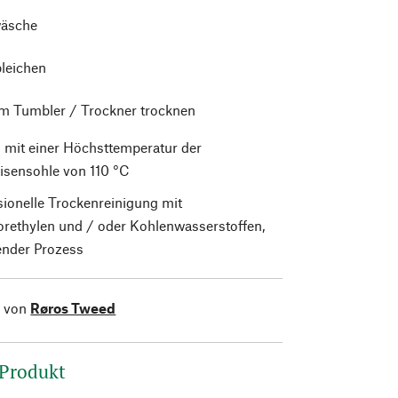
äsche
bleichen
im Tumbler / Trockner trocknen
 mit einer Höchsttemperatur der
isensohle von 110 °C
sionelle Trockenreinigung mit
orethylen und / oder Kohlenwasserstoffen,
nder Prozess
l von
Røros Tweed
 Produkt