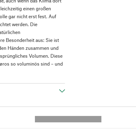
ide, auch wenn das Klima dort
leichzeitig einen großen
lle gar nicht erst fest. Auf
chtet werden. Die
atürlichen
e Besonderheit aus: Sie ist
it den Händen zusammen und
 ursprüngliches Volumen. Diese
 Røros so voluminös sind – und
---------- --------------