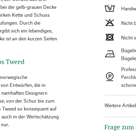
bei der gelb-grauen Decke
Handw
wirken Kette und Schuss
tufungen. Durch die
Nicht 
gibt sich ein lebendiges,
Nicht 
e ist an den kurzen Seiten
Bügeln
Bügele
os Tweed
Profes
s norwegische
Perchl
on Entwürfen, die in
schone
– namhaften Designern
se, von der Schur bis zum
Weitere Artike
s Tweed so konsequent auf
gt auch in der Wertschätzung
 nur.
Frage zum