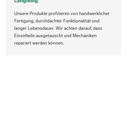
Langlebig
Unsere Produkte profitieren von handwerklicher
Fertigung, durchdachter Funktionalität und
langer Lebensdauer. Wir achten darauf, dass
Einzelteile ausgetauscht und Mechaniken
Nach oben
repariert werden können.
Bewusst
Nachhaltigkeit steht im Fokus unserer
Produktauswahl. Wir setzen auf natürliche
Inhaltsstoffe und Materialien, die gepflegt werden
können, sowie auf eine ressourcenschonende
und sozialverträgliche Produktion.