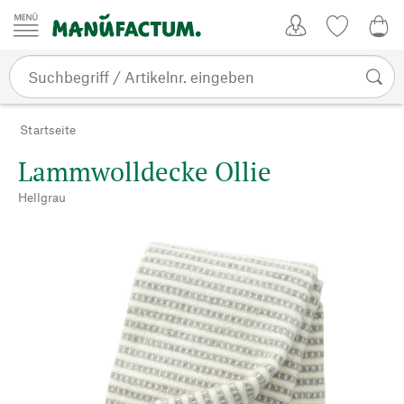
Zum Inhalt springen
Kundenkonto
Merkliste
0,0
Startseite
Lammwolldecke Ollie
Hellgrau