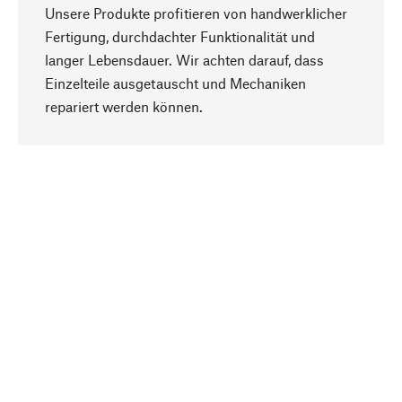
Unsere Produkte profitieren von handwerklicher
Fertigung, durchdachter Funktionalität und
langer Lebensdauer. Wir achten darauf, dass
Einzelteile ausgetauscht und Mechaniken
Nach oben
repariert werden können.
Bewusst
Nachhaltigkeit steht im Fokus unserer
Produktauswahl. Wir setzen auf natürliche
Inhaltsstoffe und Materialien, die gepflegt werden
können, sowie auf eine ressourcenschonende
und sozialverträgliche Produktion.