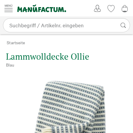
Zum Inhalt springen
Kundenkonto
Merkliste
0,0
Startseite
Lammwolldecke Ollie
Blau