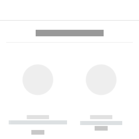
---------- --------------
------------
------------
----------- ----------- --------
----------- -----------
---
--,-- €
--,-- €