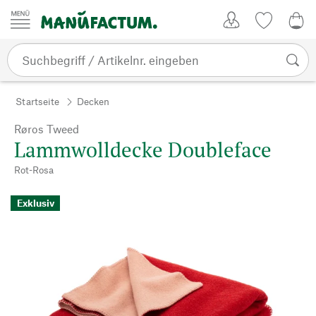
Zum Inhalt springen
Kundenkonto
Merkliste
0,0
Startseite
Decken
Røros Tweed
Lammwolldecke Doubleface
Rot-Rosa
Exklusiv