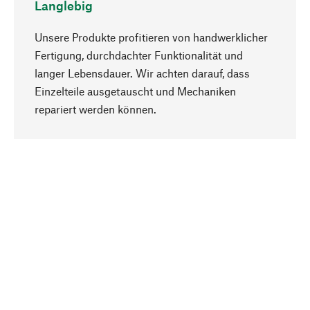
Langlebig
Unsere Produkte profitieren von handwerklicher
Fertigung, durchdachter Funktionalität und
langer Lebensdauer. Wir achten darauf, dass
Einzelteile ausgetauscht und Mechaniken
Nach oben
repariert werden können.
Bewusst
Nachhaltigkeit steht im Fokus unserer
Produktauswahl. Wir setzen auf natürliche
Inhaltsstoffe und Materialien, die gepflegt werden
können, sowie auf eine ressourcenschonende
und sozialverträgliche Produktion.