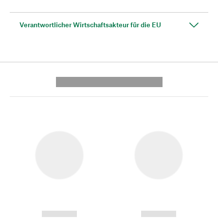
Verantwortlicher Wirtschaftsakteur für die EU
---------- --------------
------------
------------