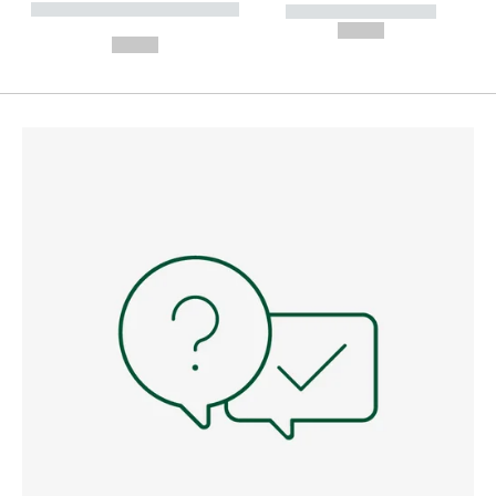
----------- ----------- --------
----------- -----------
---
--,-- €
--,-- €