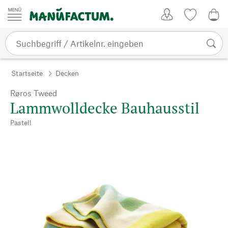
Zum Inhalt springen
Kundenkonto
Merkliste
0,0
Startseite
Decken
Røros Tweed
Lammwolldecke Bauhausstil
Pastell