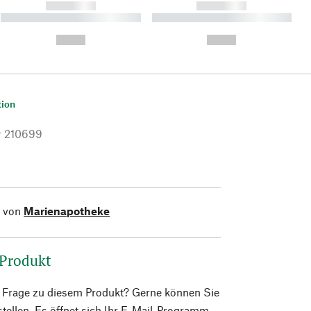
------------
------------
----------- ----------- ----------
----------- ----------- ----------
- -----------
-
--,-- €
--,-- €
tion
r
210699
l von
Marienapotheke
 Produkt
e Frage zu diesem Produkt? Gerne können Sie
 stellen. Es öffnet sich Ihr E-Mail-Programm.