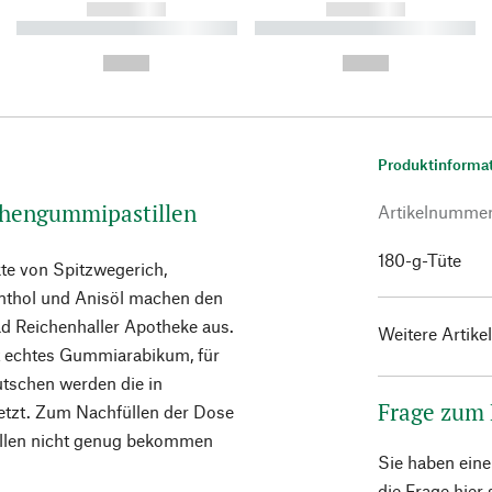
------------
------------
----------- ----------- ----------
----------- ----------- ----------
-
-
--,-- €
--,-- €
Produktinforma
schengummipastillen
Artikelnumme
180-g-Tüte
kte von Spitzwegerich,
nthol und Anisöl machen den
d Reichenhaller Apotheke aus.
Weitere Artike
t echtes Gummiarabikum, für
utschen werden die in
Frage zum
setzt. Zum Nachfüllen der Dose
tillen nicht genug bekommen
Sie haben ein
die Frage hier