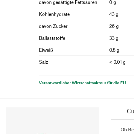
davon gesättigte Fettsäuren
0 g
Kohlenhydrate
43 g
davon Zucker
26 g
Ballaststoffe
33 g
Eiweiß
0,8 g
Salz
< 0,01 g
Verantwortlicher Wirtschaftsakteur für die EU
Cu
Ob Ber