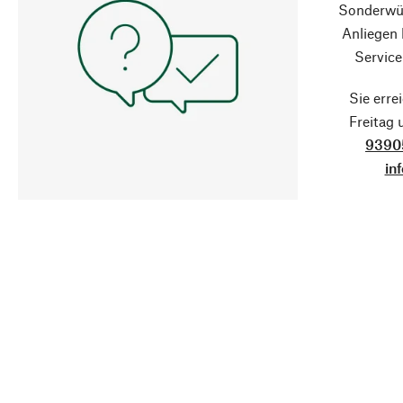
Sonderwün
Anliegen
Service
Sie erre
Freitag
9390
in