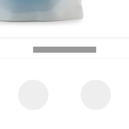
---------- --------------