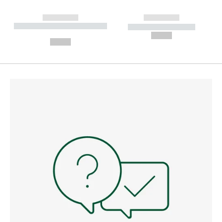
------------
------------
----------- ----------- --------
----------- -----------
---
--,-- €
--,-- €