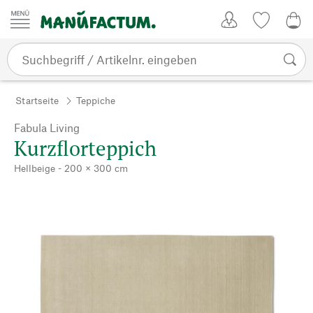
Zum Inhalt springen
Kundenkonto
Merkliste
0,0
Startseite
Teppiche
Fabula Living
Kurzflorteppich
Hellbeige - 200 × 300 cm