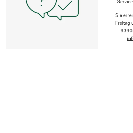
Service
Sie erre
Freitag
9390
in