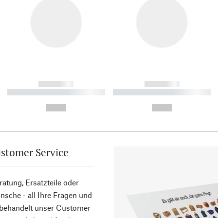
------------
------------
----------- ----------- ----------
----------- ----------- ----------
-
-
--,-- €
--,-- €
stomer Service
atung, Ersatzteile oder
sche - all Ihre Fragen und
 behandelt unser Customer