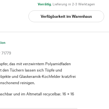
Vorrätig
,
Lieferung in 2-3 Werktagen
Verfügbarkeit im Warenhaus
tion
r
71779
upfer, das mit verzwirntem Polyamidfaden
Mit den Tüchern lassen sich Töpfe und
bjekte und Glaskeramik-Kochfelder kratzfrei
enschonend reinigen.
aschbar und im Altmetall recycelbar. 16 × 16