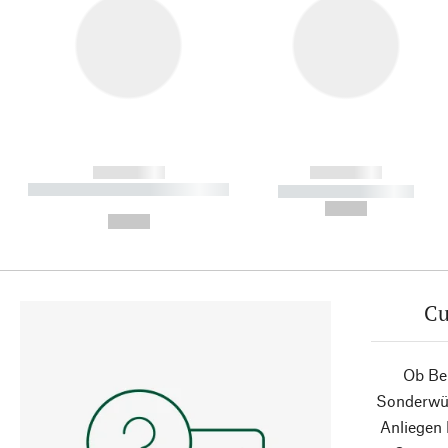
------------
------------
----------- ----------- ----------
----------- -----------
-
--,-- €
--,-- €
Cu
Ob Ber
Sonderwün
Anliegen