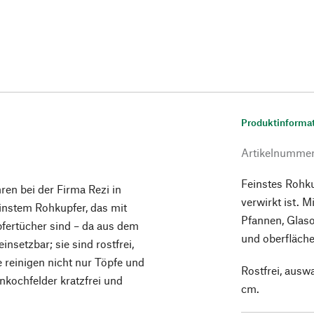
Produktinforma
Artikelnumme
Feinstes Rohk
hren bei der Firma Rezi in
verwirkt ist. 
einstem Rohkupfer, das mit
Pfannen, Glaso
pfertücher sind – da aus dem
und oberfläch
insetzbar; sie sind rostfrei,
 reinigen nicht nur Töpfe und
Rostfrei, ausw
kochfelder kratzfrei und
cm.