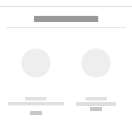
---------- --------------
------------
------------
----------- ----------- --------
----------- -----------
---
--,-- €
--,-- €