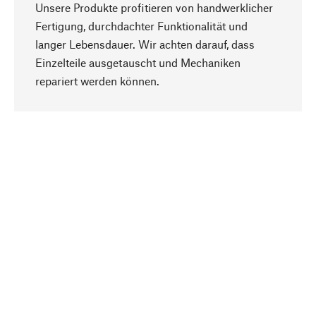
Unsere Produkte profitieren von handwerklicher
Fertigung, durchdachter Funktionalität und
langer Lebensdauer. Wir achten darauf, dass
Einzelteile ausgetauscht und Mechaniken
Nach oben
repariert werden können.
Bewusst
Nachhaltigkeit steht im Fokus unserer
Produktauswahl. Wir setzen auf natürliche
Inhaltsstoffe und Materialien, die gepflegt werden
können, sowie auf eine ressourcenschonende
und sozialverträgliche Produktion.