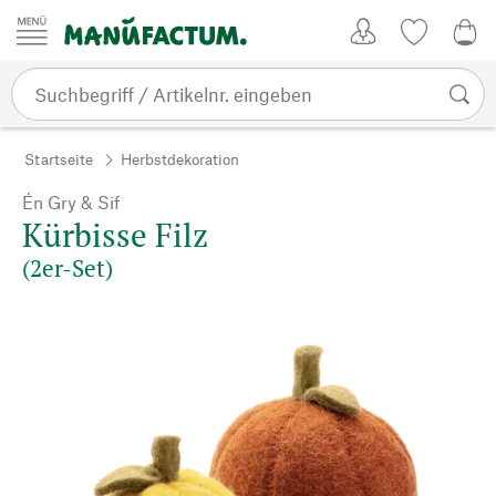
Zum Inhalt springen
Kundenkonto
Merkliste
0,0
Startseite
Herbstdekoration
Én Gry & Sif
Kürbisse Filz
(2er-Set)