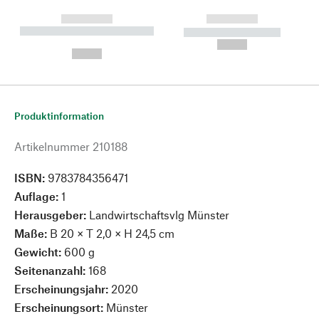
------------
------------
----------- ----------- --------
----------- -----------
---
--,-- €
--,-- €
Produktinformation
Artikelnummer
210188
ISBN:
9783784356471
Auflage:
1
Herausgeber:
Landwirtschaftsvlg Münster
Maße:
B 20 × T 2,0 × H 24,5 cm
Gewicht:
600 g
Seitenanzahl:
168
Erscheinungsjahr:
2020
Erscheinungsort:
Münster