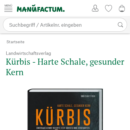
Zum Inhalt springen
Kundenkonto
Merkliste
0,0
Startseite
Landwirtschaftsverlag
Kürbis - Harte Schale, gesunder
Kern