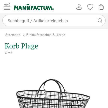
Zum Inhalt springen
Kundenkonto
Merkliste
0,0
Startseite
Einkaufstaschen & -körbe
Korb Plage
Groß