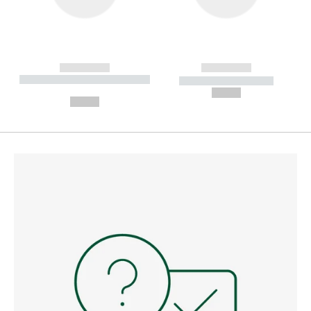
------------
------------
----------- ----------- --------
----------- -----------
---
--,-- €
--,-- €