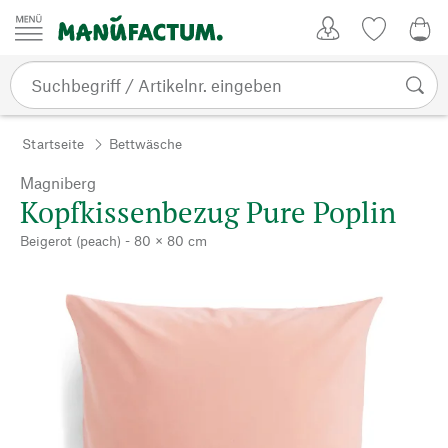
Zum Inhalt springen
Kundenkonto
Merkliste
0,0
Startseite
Bettwäsche
Magniberg
Kopfkissenbezug Pure Poplin
Beigerot (peach) - 80 × 80 cm