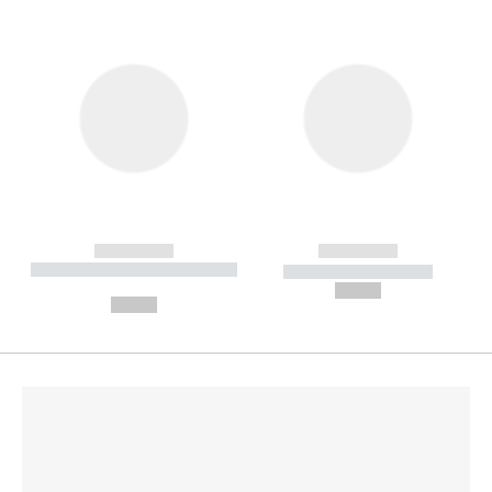
------------
------------
----------- ----------- --------
----------- -----------
---
--,-- €
--,-- €