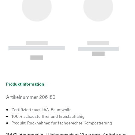
------------
------------
----------- ----------- --------
----------- -----------
---
--,-- €
--,-- €
Produktinformation
Artikelnummer
206180
Zertifiziert: aus kbA-Baumwolle
100% schadstofffrei und kreislauffähig
Produkt-Rücknahme: für fachgerechte Kompostierung
100% Baumwolle. Flächengewicht 125 g/qm. Knöpfe aus