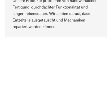
Unsere Produkte profitieren von handwerklicher
Fertigung, durchdachter Funktionalität und
langer Lebensdauer. Wir achten darauf, dass
Einzelteile ausgetauscht und Mechaniken
Nach oben
repariert werden können.
Bewusst
Nachhaltigkeit steht im Fokus unserer
Produktauswahl. Wir setzen auf natürliche
Inhaltsstoffe und Materialien, die gepflegt werden
können, sowie auf eine ressourcenschonende
und sozialverträgliche Produktion.