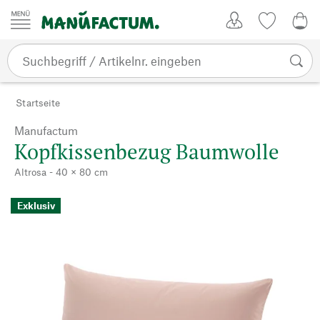
Zum Inhalt springen
Kundenkonto
Merkliste
0,0
Startseite
Manufactum
Kopfkissenbezug Baumwolle
Altrosa - 40 × 80 cm
Exklusiv