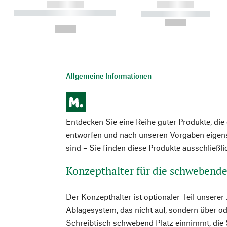
------------
------------
----------- ----------- ----------
----------- -----------
-
--,-- €
--,-- €
Allgemeine Informationen
Entdecken Sie eine Reihe guter Produkte, di
entworfen und nach unseren Vorgaben eigens
sind – Sie finden diese Produkte ausschließl
Konzepthalter für die schwebend
Der Konzepthalter ist optionaler Teil unser
Ablagesystem, das nicht auf, sondern über 
Schreibtisch schwebend Platz einnimmt, die 