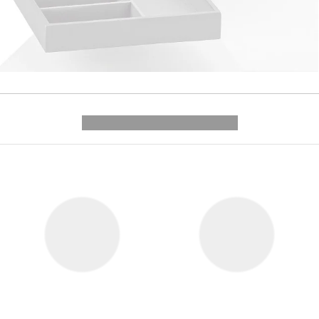
---------- --------------