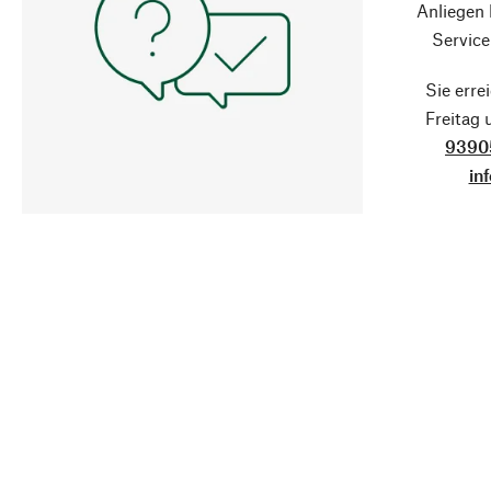
Anliegen
Service
Sie erre
Freitag
9390
in