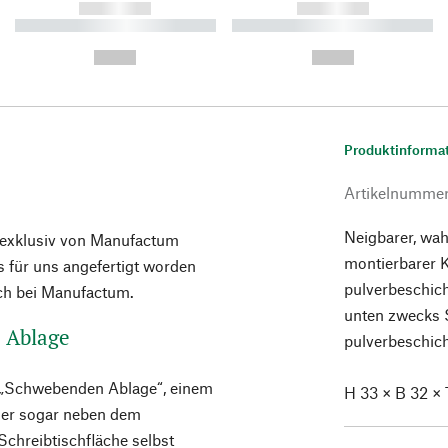
------------
------------
----------- ----------- ----------
----------- ----------- ----------
-
-
--,-- €
--,-- €
Produktinforma
Artikelnumme
Neigbarer, wah
e exklusiv von Manufactum
montierbarer 
 für uns angefertigt worden
pulverbeschich
ich bei Manufactum.
unten zwecks 
e Ablage
pulverbeschic
er „Schwebenden Ablage“, einem
H 33 × B 32 × 
oder sogar neben dem
Schreibtischfläche selbst