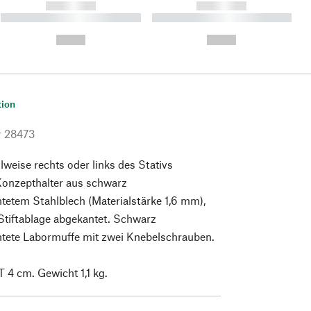
------------
------------
----------- ----------- ----------
----------- ----------- ----------
- -----------
-
--,-- €
--,-- €
tion
r
28473
lweise rechts oder links des Stativs
Konzepthalter aus schwarz
tetem Stahlblech (Materialstärke 1,6 mm),
Stiftablage abgekantet. Schwarz
htete Labormuffe mit zwei Knebelschrauben.
T 4 cm. Gewicht 1,1 kg.