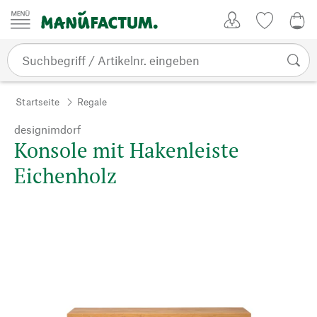
Zum Inhalt springen
Kundenkonto
Merkliste
0,0
Startseite
Regale
designimdorf
Konsole mit Hakenleiste
Eichenholz