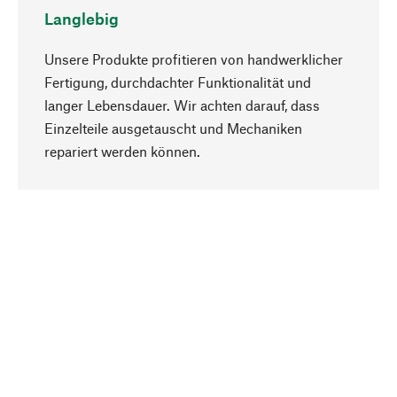
Langlebig
Unsere Produkte profitieren von handwerklicher
Fertigung, durchdachter Funktionalität und
langer Lebensdauer. Wir achten darauf, dass
Einzelteile ausgetauscht und Mechaniken
Nach oben
repariert werden können.
Bewusst
Nachhaltigkeit steht im Fokus unserer
Produktauswahl. Wir setzen auf natürliche
Inhaltsstoffe und Materialien, die gepflegt werden
können, sowie auf eine ressourcenschonende
und sozialverträgliche Produktion.