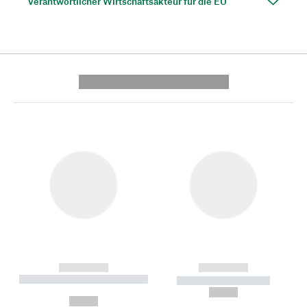
Verantwortlicher Wirtschaftsakteur für die EU
---------- --------------
------------
------------
----------- ----------- --------
----------- -----------
---
--,-- €
--,-- €