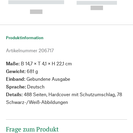
----------- ----------- --------
----------- -----------
---
--,-- €
--,-- €
Produktinformation
Artikelnummer
206717
Maße:
B 14,7 × T 4,1 × H 22,1 cm
Gewicht:
681 g
Einband:
Gebundene Ausgabe
Sprache:
Deutsch
Details:
488 Seiten, Hardcover mit Schutzumschlag, 78
Schwarz-/Weiß-Abbildungen
Frage zum Produkt