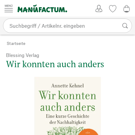
Zum Inhalt springen
Kundenkonto
Merkliste
0,0
Startseite
Blessing Verlag
Wir konnten auch anders