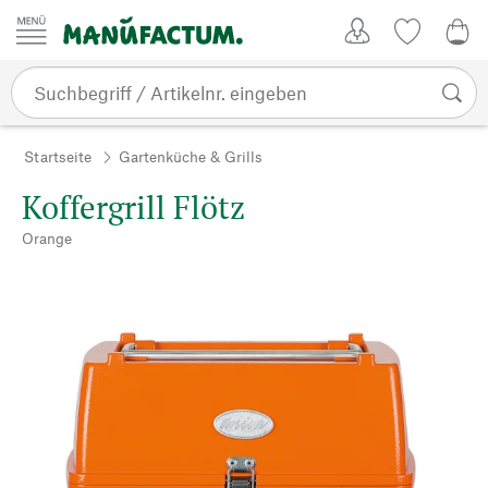
Zum Inhalt springen
Kundenkonto
Merkliste
0,0
Startseite
Gartenküche & Grills
Koffergrill Flötz
Orange