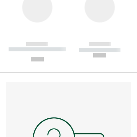
------------
------------
----------- ----------- --------
----------- -----------
---
--,-- €
--,-- €