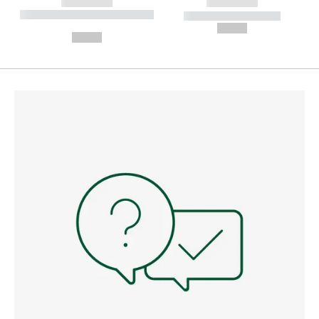
------------
------------
----------- ----------- --------
----------- -----------
---
--,-- €
--,-- €