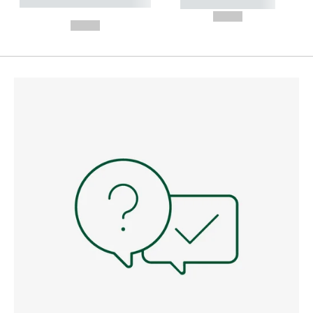
----------- ----------- --------
----------- -----------
---
--,-- €
--,-- €