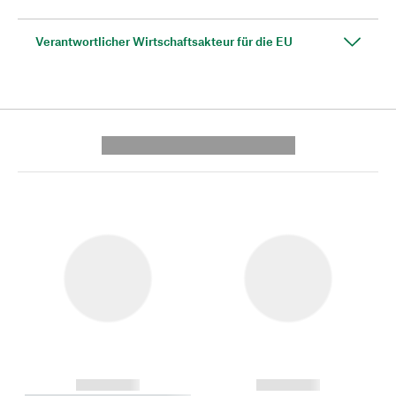
Verantwortlicher Wirtschaftsakteur für die EU
---------- --------------
------------
------------