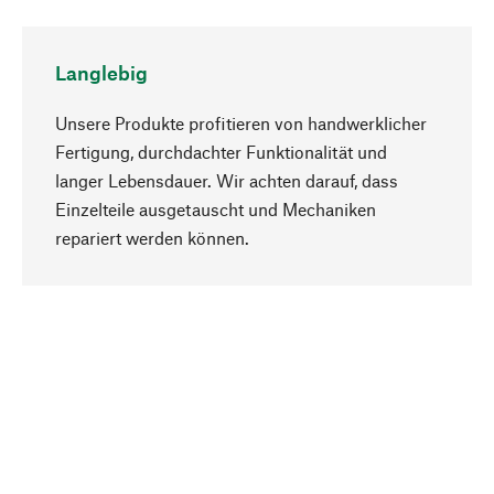
Langlebig
Unsere Produkte profitieren von handwerklicher
Fertigung, durchdachter Funktionalität und
langer Lebensdauer. Wir achten darauf, dass
Einzelteile ausgetauscht und Mechaniken
Nach oben
repariert werden können.
Bewusst
Nachhaltigkeit steht im Fokus unserer
Produktauswahl. Wir setzen auf natürliche
Inhaltsstoffe und Materialien, die gepflegt werden