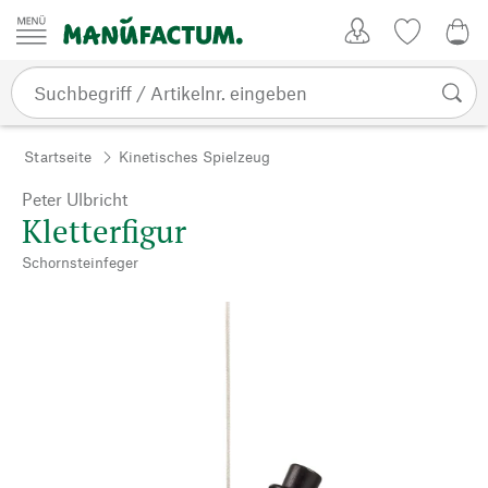
Zum Inhalt springen
Kundenkonto
Merkliste
0,0
Startseite
Kinetisches Spielzeug
Peter Ulbricht
Kletterfigur
Schornsteinfeger