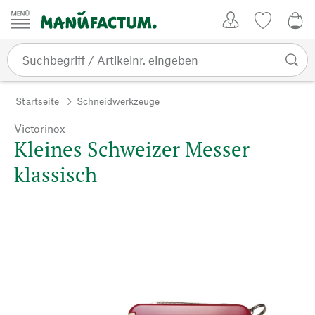
Zum Inhalt springen
Kundenkonto
Merkliste
0,0
Startseite
Schneidwerkzeuge
Victorinox
Kleines Schweizer Messer
klassisch