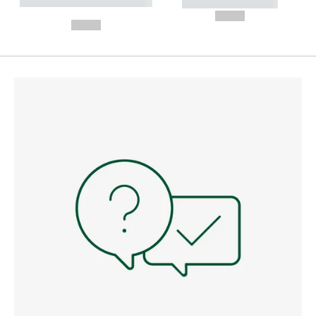
----------- ----------- --------
----------- -----------
---
--,-- €
--,-- €