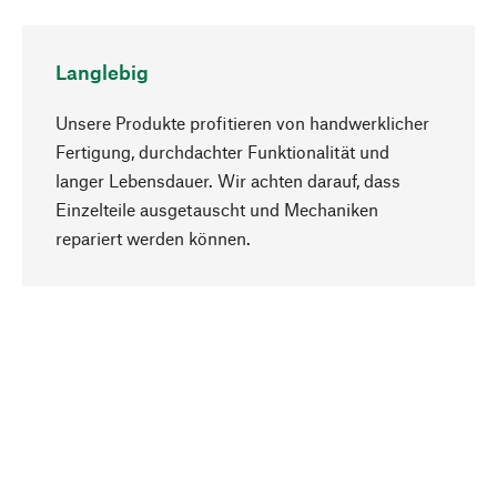
Langlebig
Unsere Produkte profitieren von handwerklicher
Fertigung, durchdachter Funktionalität und
langer Lebensdauer. Wir achten darauf, dass
Einzelteile ausgetauscht und Mechaniken
Nach oben
repariert werden können.
Bewusst
Nachhaltigkeit steht im Fokus unserer
Produktauswahl. Wir setzen auf natürliche
Inhaltsstoffe und Materialien, die gepflegt werden