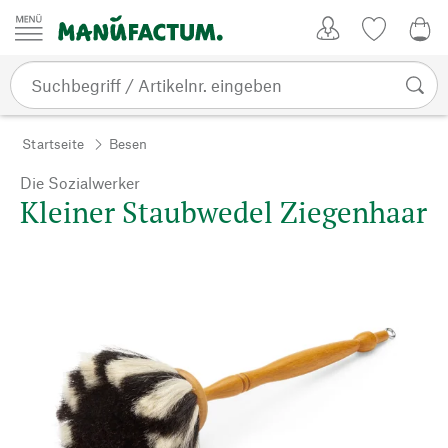
Zum Inhalt springen
Kundenkonto
Merkliste
0,0
Startseite
Besen
Die Sozialwerker
Kleiner Staubwedel Ziegenhaar