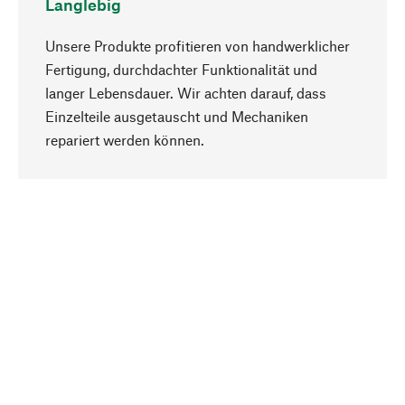
Langlebig
Unsere Produkte profitieren von handwerklicher
Fertigung, durchdachter Funktionalität und
langer Lebensdauer. Wir achten darauf, dass
Einzelteile ausgetauscht und Mechaniken
Nach oben
repariert werden können.
Bewusst
Nachhaltigkeit steht im Fokus unserer
Produktauswahl. Wir setzen auf natürliche
Inhaltsstoffe und Materialien, die gepflegt werden
können, sowie auf eine ressourcenschonende
und sozialverträgliche Produktion.