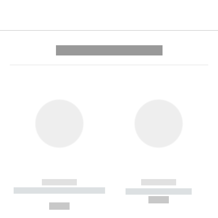
---------- --------------
------------
------------
----------- ----------- --------
----------- -----------
---
--,-- €
--,-- €