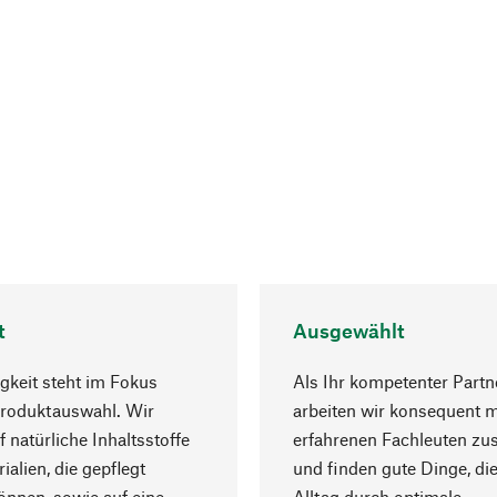
t
Ausgewählt
gkeit steht im Fokus
Als Ihr kompetenter Partn
Produktauswahl. Wir
arbeiten wir konsequent m
f natürliche Inhaltsstoffe
erfahrenen Fachleuten z
ialien, die gepflegt
und finden gute Dinge, die
nnen, sowie auf eine
Alltag durch optimale