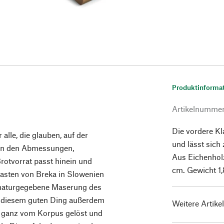
Produktinforma
Artikelnumme
Die vordere Kl
lle, die glauben, auf der
und lässt sic
t in den Abmessungen,
Aus Eichenholz
Brotvorrat passt hinein und
cm. Gewicht 1,
tkasten von Breka in Slowenien
e naturgegebene Maserung des
n diesem guten Ding außerdem
Weitere Artike
ff ganz vom Korpus gelöst und