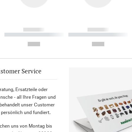
------------
------------
----------- ----------- ----------
----------- ----------- ----------
-
-
--,-- €
--,-- €
stomer Service
atung, Ersatzteile oder
sche - all Ihre Fragen und
 behandelt unser Customer
 persönlich und fundiert.
ichen uns von Montag bis