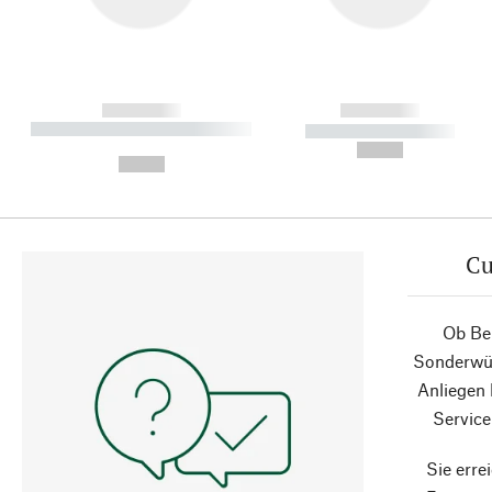
------------
------------
----------- ----------- ----------
----------- -----------
-
--,-- €
--,-- €
Cu
Ob Ber
Sonderwün
Anliegen
Service
Sie erre