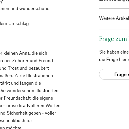
py
ationen und wunderschöne
Weitere Artike
f dem Umschlag
Frage zum
Sie haben ein
 kleinen Anna, die sich
die Frage hier
 treuer Zuhörer und Freund
und Trost und bezaubert
Frage 
aßen. Zarte Illustrationen
tärkt und fangen die
ie wunderschön illustrierten
 Freundschaft, die eigene
aber umso kraftvolleren Worten
und Sicherheit geben - voller
eschenkbuch für
un möchte.