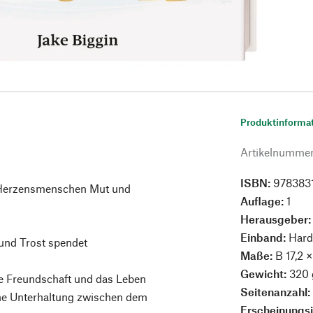
Produktinforma
Artikelnumme
ISBN:
978383
n Herzensmenschen Mut und
Auflage:
1
Herausgeber
Einband:
Hard
und Trost spendet
Maße:
B 17,2 
Gewicht:
320 
ie Freundschaft und das Leben
Seitenanzahl
he Unterhaltung zwischen dem
Erscheinungs