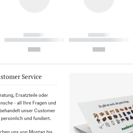
------------
------------
----------- ----------- ----------
----------- ----------- ----------
-
-
--,-- €
--,-- €
stomer Service
atung, Ersatzteile oder
sche - all Ihre Fragen und
 behandelt unser Customer
 persönlich und fundiert.
ichen uns von Montag bis