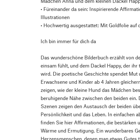
Mädchen Anna und dem kleinen Dackel Hap
• Füreinander da sein: Inspirierende Affirm
Illustrationen
• Hochwertig ausgestattet: Mit Goldfolie au
Ich bin immer für dich da
Das wunderschöne Bilderbuch erzählt von der
einsam fühlt, und dem Dackel Happy, der ihr
wird. Die poetische Geschichte spendet Mut 
Erwachsene und Kinder ab 4 Jahren gleicherm
zeigen, wie der kleine Hund das Mädchen bes
beruhigende Nähe zwischen den beiden ein. D
Szenen zeigen den Austausch der beiden über
Persönlichkeit und das Leben. In einfachen 
finden Sie hier Affirmationen, die bestärken 
Wärme und Ermutigung. Ein wunderbares G
Herzensmenschen, denen man etwas Gutes t