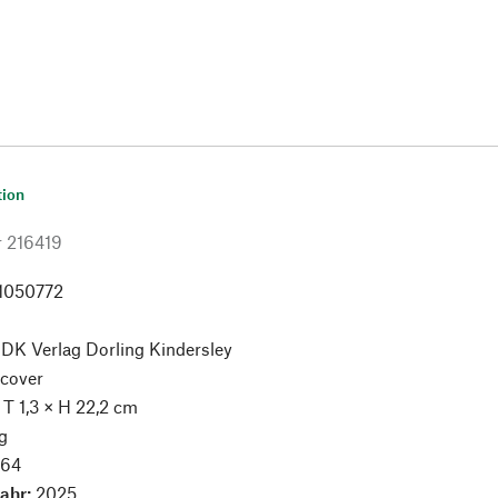
tion
r
216419
1050772
:
DK Verlag Dorling Kindersley
cover
× T 1,3 × H 22,2 cm
g
:
64
jahr:
2025