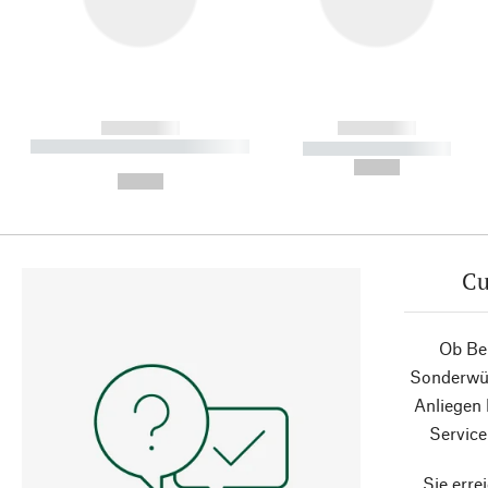
------------
------------
----------- ----------- ----------
----------- -----------
-
--,-- €
--,-- €
Cu
Ob Ber
Sonderwün
Anliegen
Service
Sie erre