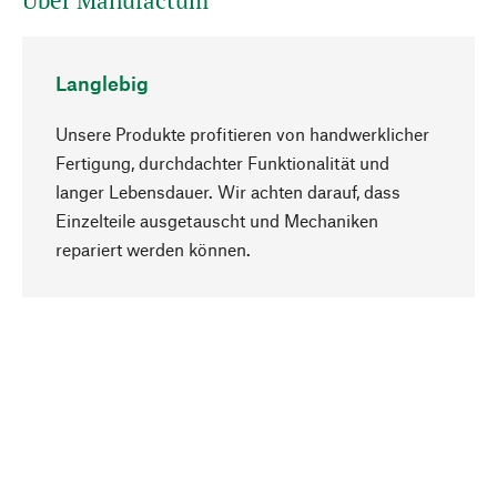
Über Manufactum
Langlebig
Unsere Produkte profitieren von handwerklicher
Fertigung, durchdachter Funktionalität und
langer Lebensdauer. Wir achten darauf, dass
Einzelteile ausgetauscht und Mechaniken
Nach oben
repariert werden können.
Bewusst
Nachhaltigkeit steht im Fokus unserer
Produktauswahl. Wir setzen auf natürliche
Inhaltsstoffe und Materialien, die gepflegt werden