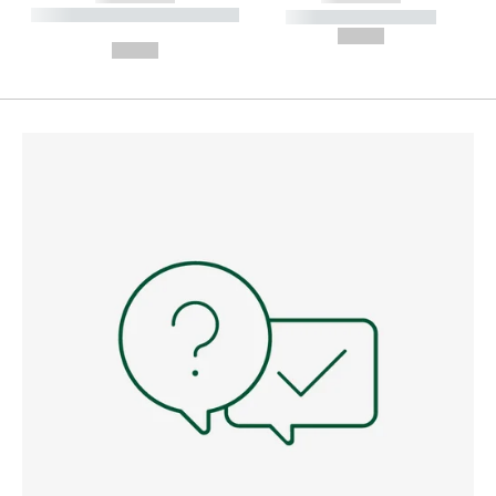
----------- ----------- --------
----------- -----------
---
--,-- €
--,-- €