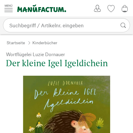
Zum Inhalt springen
Kundenkonto
Merkliste
0,0
Startseite
Kinderbücher
Wortflügelei Luzie Dornauer
Der kleine Igel Igeldichein