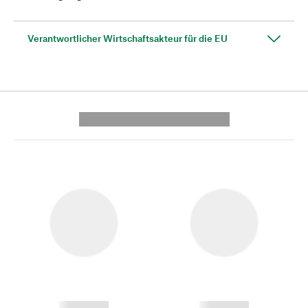
Verantwortlicher Wirtschaftsakteur für die EU
---------- --------------
------------
------------