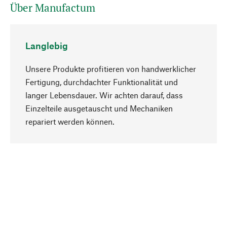
Über Manufactum
Langlebig
Unsere Produkte profitieren von handwerklicher
Fertigung, durchdachter Funktionalität und
langer Lebensdauer. Wir achten darauf, dass
Einzelteile ausgetauscht und Mechaniken
Nach oben
repariert werden können.
Bewusst
Nachhaltigkeit steht im Fokus unserer
Produktauswahl. Wir setzen auf natürliche
Inhaltsstoffe und Materialien, die gepflegt werden