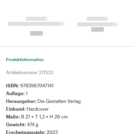
------------
------------
----------- ----------- --------
----------- -----------
---
--,-- €
--,-- €
Produktinformation
Artikelnummer
211533
ISBN:
9783967047141
Auflage:
1
Herausgeber:
Die Gestalten Verlag
Einband:
Hardcover
Maße:
B 21 × T 1,3 × H 26 cm
Gewicht:
474 g
Erscheinungsjahr:
2023