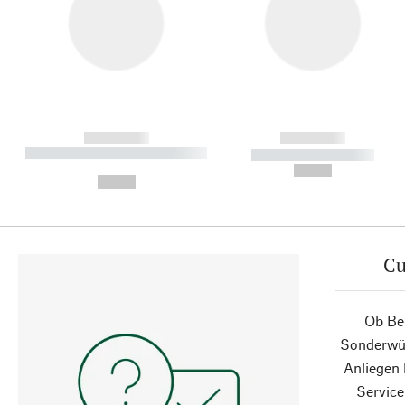
------------
------------
----------- ----------- ----------
----------- -----------
-
--,-- €
--,-- €
Cu
Ob Ber
Sonderwün
Anliegen
Service