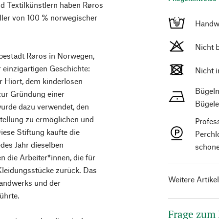
d Textilkünstlern haben Røros
ller von 100 % norwegischer
Handw
Nicht 
estadt Røros in Norwegen,
r einzigartigen Geschichte:
Nicht 
 Hiort, dem kinderlosen
Bügeln
 zur Gründung einer
Bügele
urde dazu verwendet, den
stellung zu ermöglichen und
Profes
iese Stiftung kaufte die
Perchl
jedes Jahr dieselben
schone
 die Arbeiter*innen, die für
 Kleidungsstücke zurück. Das
Weitere Artike
 Handwerks und der
ührte.
Frage zum