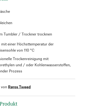
äsche
bleichen
im Tumbler / Trockner trocknen
 mit einer Höchsttemperatur der
isensohle von 110 °C
sionelle Trockenreinigung mit
orethylen und / oder Kohlenwasserstoffen,
nder Prozess
l von
Røros Tweed
 Produkt