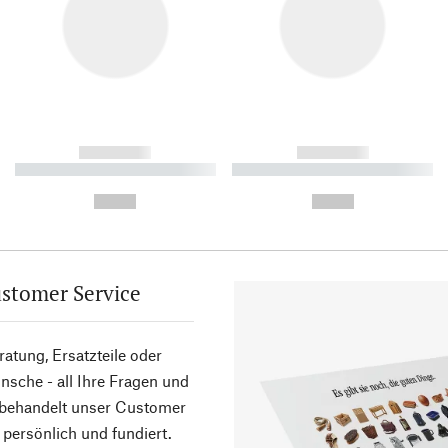
------------
------------
----------- ----------- ----------
----------- ----------- ----------
-
-
--,-- €
--,-- €
stomer Service
atung, Ersatzteile oder
sche - all Ihre Fragen und
 behandelt unser Customer
 persönlich und fundiert.