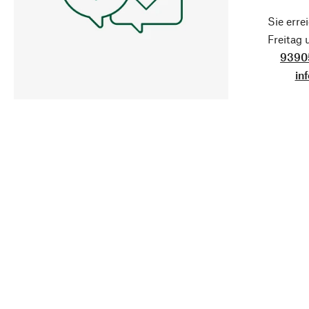
Sie erre
Freitag
9390
in