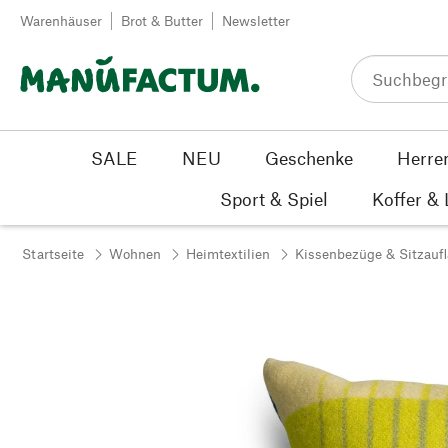
Zum Inhalt springen
Warenhäuser
Brot & Butter
Newsletter
SALE
NEU
Geschenke
Herre
Sport & Spiel
Koffer &
Startseite
Wohnen
Heimtextilien
Kissenbezüge & Sitzauf