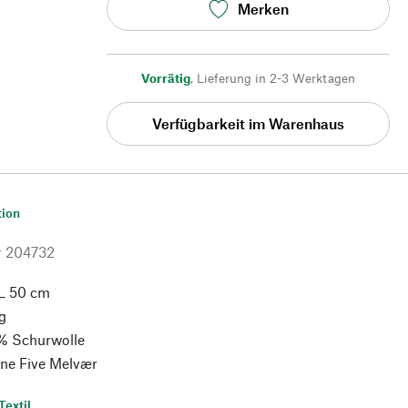
Merken
Vorrätig
,
Lieferung in 2-3 Werktagen
Verfügbarkeit im Warenhaus
tion
r
204732
L 50 cm
g
% Schurwolle
ine Five Melvær
Textil