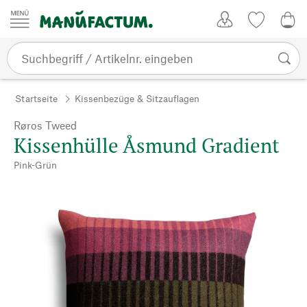
Zum Inhalt springen
Kundenkonto
Merkliste
0,0
Startseite
Kissenbezüge & Sitzauflagen
Røros Tweed
Kissenhülle Åsmund Gradient
Pink-Grün