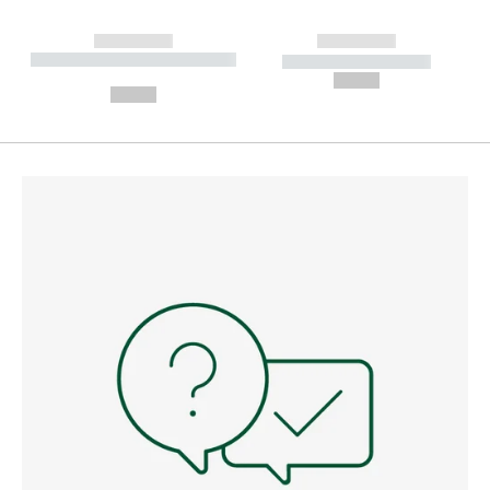
------------
------------
----------- ----------- --------
----------- -----------
---
--,-- €
--,-- €