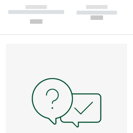
------------
------------
----------- ----------- --------
----------- -----------
---
--,-- €
--,-- €