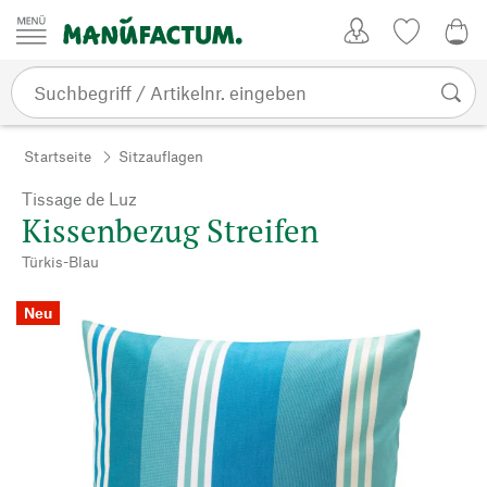
Zum Inhalt springen
Kundenkonto
Merkliste
0,0
Startseite
Sitzauflagen
Tissage de Luz
Kissenbezug Streifen
Türkis-Blau
Neu