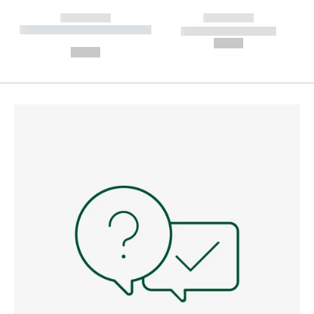
------------
------------
----------- ----------- --------
----------- -----------
---
--,-- €
--,-- €