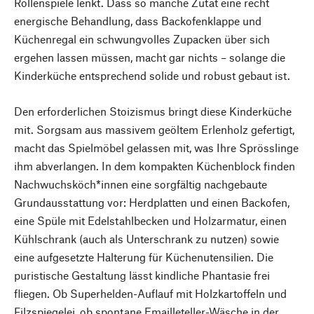
Rollenspiele lenkt. Dass so manche Zutat eine recht
energische Behandlung, dass Backofenklappe und
Küchenregal ein schwungvolles Zupacken über sich
ergehen lassen müssen, macht gar nichts – solange die
Kinderküche entsprechend solide und robust gebaut ist.
Den erforderlichen Stoizismus bringt diese Kinderküche
mit. Sorgsam aus massivem geöltem Erlenholz gefertigt,
macht das Spielmöbel gelassen mit, was Ihre Sprösslinge
ihm abverlangen. In dem kompakten Küchenblock finden
Nachwuchsköch*innen eine sorgfältig nachgebaute
Grundausstattung vor: Herdplatten und einen Backofen,
eine Spüle mit Edelstahlbecken und Holzarmatur, einen
Kühlschrank (auch als Unterschrank zu nutzen) sowie
eine aufgesetzte Halterung für Küchenutensilien. Die
puristische Gestaltung lässt kindliche Phantasie frei
fliegen. Ob Superhelden-Auflauf mit Holzkartoffeln und
Filzspiegelei, ob spontane Emailleteller-Wäsche in der