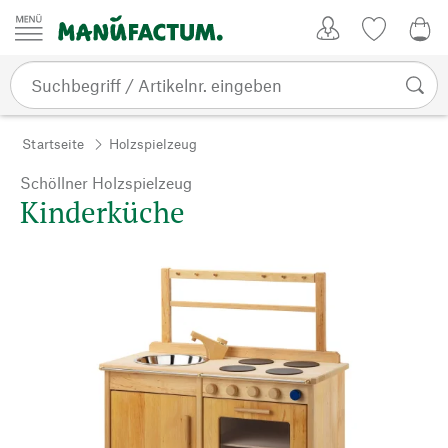
Zum Inhalt springen
Kundenkonto
Merkliste
0,0
Startseite
Holzspielzeug
Schöllner Holzspielzeug
Kinderküche