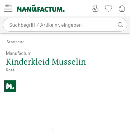
Zum Inhalt springen
Kundenkonto
Merkliste
0,0
Startseite
Manufactum
Kinderkleid Musselin
Rosé